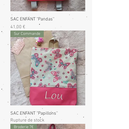
SAC ENFANT "Pandas''
Prix
41,00 €
Sur Commande
SAC ENFANT "Papillons''
Rupture de stock
Broderie 7€