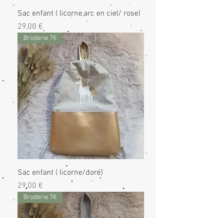
Sac enfant ( licorne,arc en ciel/ rose)
Prix
29,00 €
Broderie 7€
Sac enfant ( licorne/doré)
Prix
29,00 €
Broderie 7€