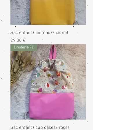
Sac enfant ( animaux/ jaune)
Prix
29,00 €
Broderie 7€
Sac enfant ( cup cakes/ rose)