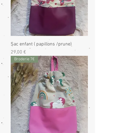
Sac enfant ( papillons /prune)
Prix
29,00 €
Broderie 7€