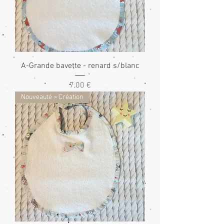
A-Grande bavette - renard s/blanc
Prix
7,00 €
Nouveauté > Création