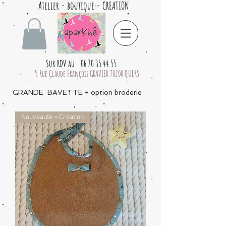
Atelier - boutique - CREATION
Sur RDV au 06 70 35 44 55
5 Rue Claude François GRAVIER 70200 QUERS
GRANDE BAVETTE + option broderie
Nouveauté > Création