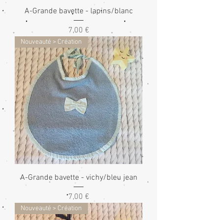
A-Grande bavette - lapins/blanc
Prix
7,00 €
Nouveauté > Création
A-Grande bavette - vichy/bleu jean
Prix
7,00 €
Nouveauté > Création