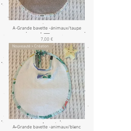
A-Grande bavette -animaux/taupe
Prix
7,00 €
Nouveauté > Création
A-Grande bavette -animaux/blanc