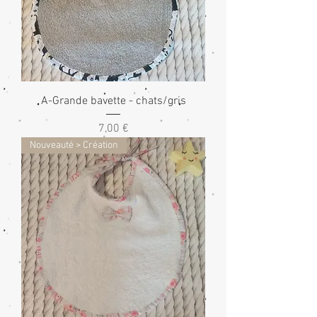
A-Grande bavette - chats/gris
Prix
7,00 €
Nouveauté > Création