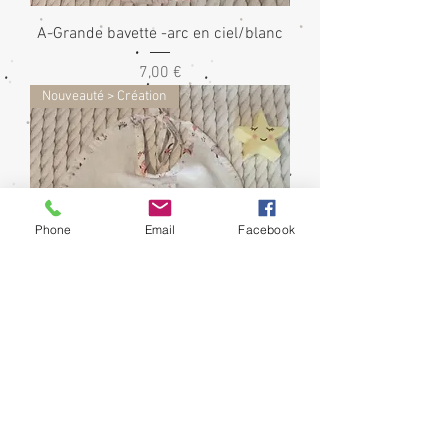
A-Grande bavette -arc en ciel/blanc
Prix
7,00 €
Nouveauté > Création
Phone
Email
Facebook
A-Grande bavette - animaux/blanc
Prix
7,00 €
Nouveauté > Création