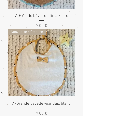
A-Grande bavette -dinos/ocre
Prix
7,00 €
Nouveauté > Création
A-Grande bavette -pandas/blanc
Prix
7,00 €