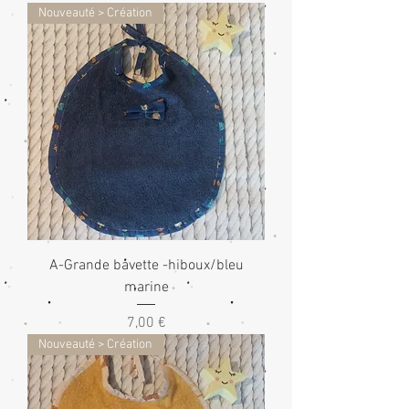
Nouveauté > Création
A-Grande bavette -hiboux/bleu
marine
Prix
7,00 €
Nouveauté > Création