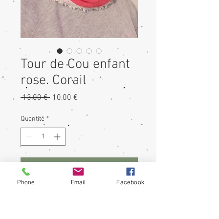
Tour de Cou enfant
rose. Corail
Prix
Prix
 13,00 € 
10,00 €
original
promotionnel
Quantité
*
Ajouter au panier
Phone
Email
Facebook
Tour de cou
Dimension à plat 27cm sur 24cm de
hauteur