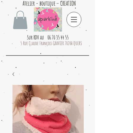
Atelier - boutique - CREATION
Sur RDV au 06 70 35 44 55
5 Rue Claude François GRAVIER 70200 QUERS