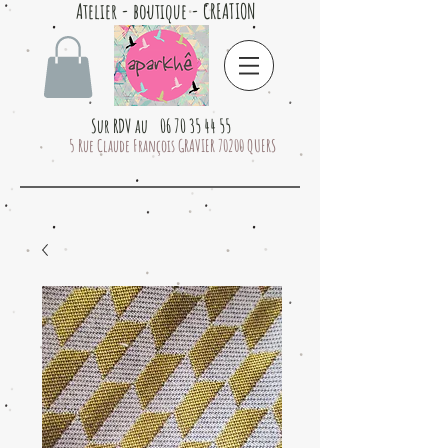
Atelier - boutique - CREATION
Sur RDV au 06 70 35 44 55
5 Rue Claude François GRAVIER 70200 QUERS