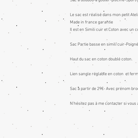
Sac à doudou-à goûter-piscine-Sport-
Le sac est réalisé dans mon petit At
Made in france garantie
Il est en Simili cuir et Coton avec u
Sac Partie basse en simili cuir-Poigné
Haut du sac en coton doublé coton.
Lien sangle réglable en coton et ferme
Sac à partir de 29€- Avec prénom bro
N'hésitez pas à me contacter si vous 