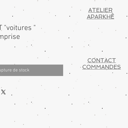
ATELIER
APARKHÊ
"voitures "
mprise
CONTACT
COMMANDES
pture de stock