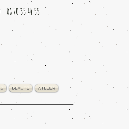
u 06 70 35 44 55
ES
BEAUTE
ATELIER