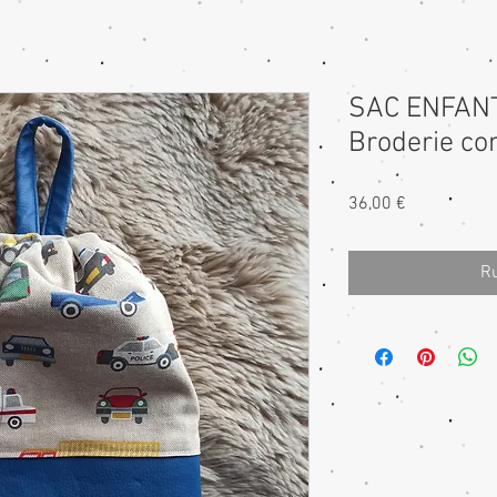
SAC ENFANT 
Broderie co
Prix
36,00 €
Ru