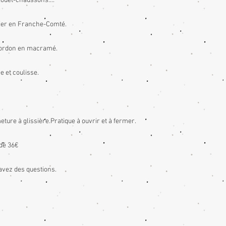
jouet-chaussons....
elier en Franche-Comté.
n cordon en macramé.
e et coulisse.
ture à glissière.Pratique à ouvrir et à fermer.
dé 36€
avez des questions.