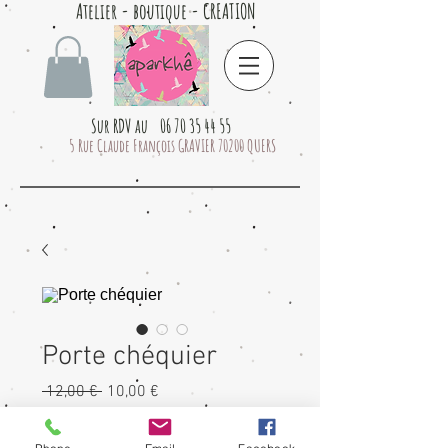
Atelier - boutique - CREATION
Sur RDV au 06 70 35 44 55
5 Rue Claude François GRAVIER 70200 QUERS
Porte chéquier
Prix
Prix
 12,00 € 
10,00 €
original
promotionnel
Quantité
*