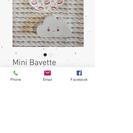
Mini Bavette
Renards roux
Phone
Email
Facebook
Prix
6,00 €
Rupture de stock
Modèle unique