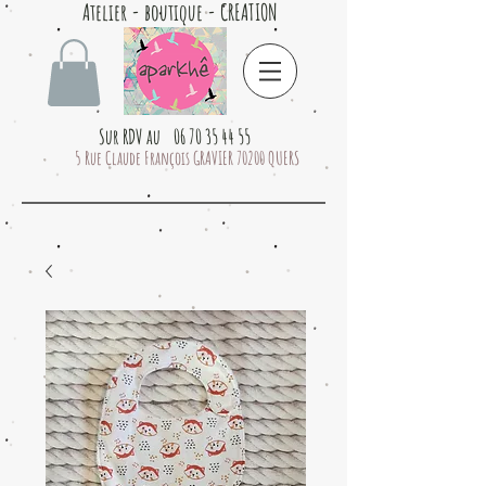
Atelier - boutique - CREATION
Sur RDV au 06 70 35 44 55
5 Rue Claude François GRAVIER 70200 QUERS