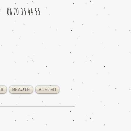
u 06 70 35 44 55
ES
BEAUTE
ATELIER