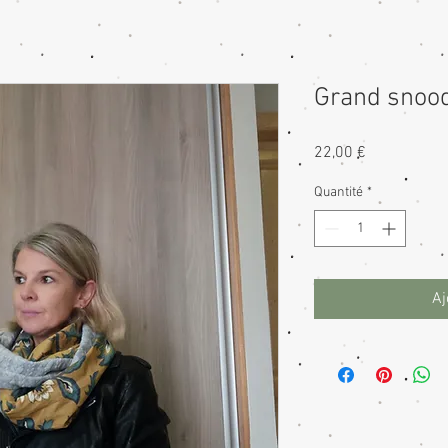
Grand snood
Prix
22,00 €
Quantité
*
Aj