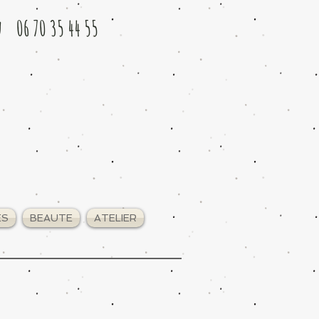
u 06 70 35 44 55
ES
BEAUTE
ATELIER