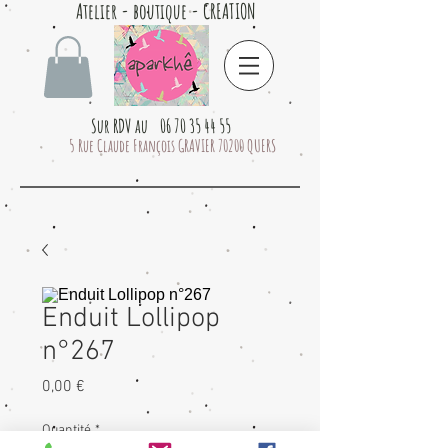
Atelier - boutique - CREATION
Sur RDV au 06 70 35 44 55
5 Rue Claude François GRAVIER 70200 QUERS
Enduit Lollipop
n°267
Prix
0,00 €
Quantité
*