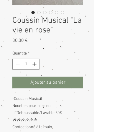
Coussin Musical "La
vie en rose"
Prix
30,00 €
Quantité
*
Ajouter au panier
-Coussin Musical
Nouettes pour parc ou
lit.Dehoussable/Lavable 30€
🎶
🎶
🎶
🎶
🎶
🎶
Confectionné à la main.