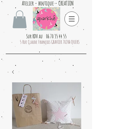
Atelier - boutique - CREATION
Sur RDV au 06 70 35 44 55
5 Rue Claude François GRAVIER 70200 QUERS