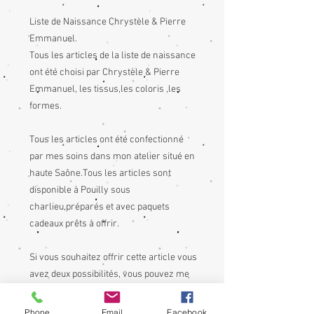
Liste de Naissance Chrystèle & Pierre
Emmanuel.
Tous les articles de la liste de naissance
ont été choisi par Chrystèle & Pierre
Emmanuel, les tissus,les coloris ,les
formes.
Tous les articles ont été confectionné
par mes soins dans mon atelier situé en
haute Saône.Tous les articles sont
disponible à Pouilly sous
charlieu,préparés et avec paquets
cadeaux prêts à offrir.
Si vous souhaitez offrir cette article vous
avez deux possibilités, vous pouvez me
contacter afin de m'informer me le
régler soit par envoi de cheque ou
Phone
Email
Facebook