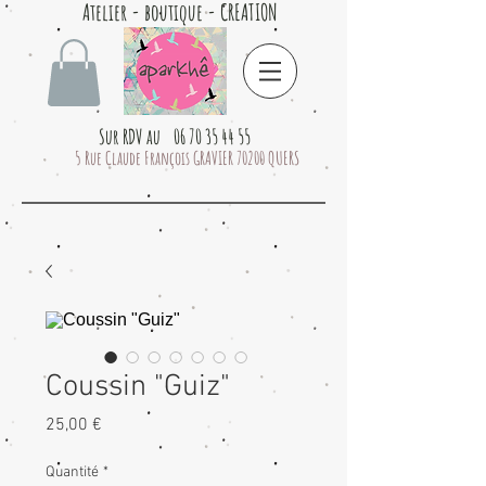
Atelier - boutique - CREATION
Sur RDV au 06 70 35 44 55
5 Rue Claude François GRAVIER 70200 QUERS
Coussin "Guiz"
Prix
25,00 €
Quantité
*