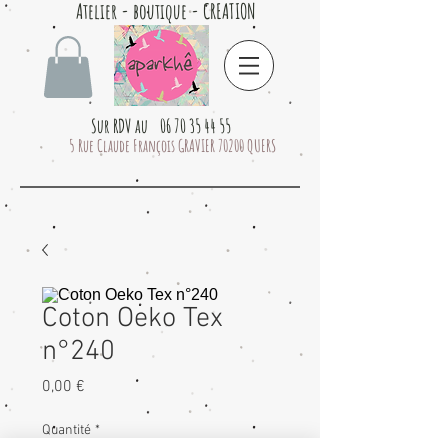
Atelier - boutique - CREATION
Sur RDV au 06 70 35 44 55
5 Rue Claude François GRAVIER 70200 QUERS
Coton Oeko Tex
n°240
Prix
0,00 €
Quantité
*