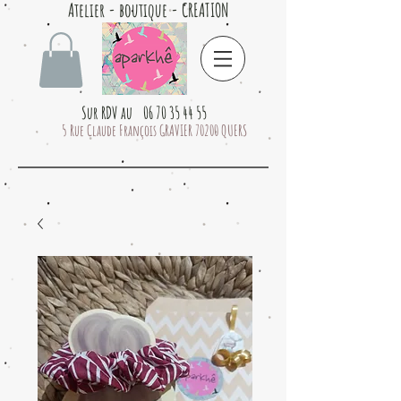
Atelier - boutique - CREATION
Sur RDV au 06 70 35 44 55
5 Rue Claude François GRAVIER 70200 QUERS