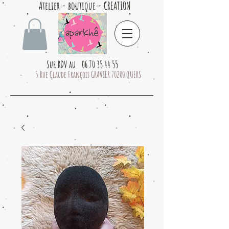
Atelier - boutique - CREATION
Sur RDV au 06 70 35 44 55
5 Rue Claude François GRAVIER 70200 QUERS