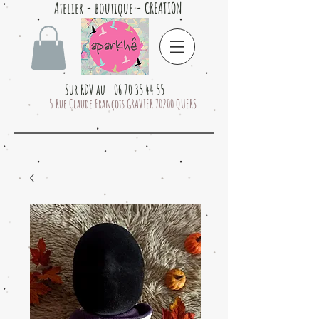
Atelier - boutique - CREATION
Sur RDV au 06 70 35 44 55
5 Rue Claude François GRAVIER 70200 QUERS