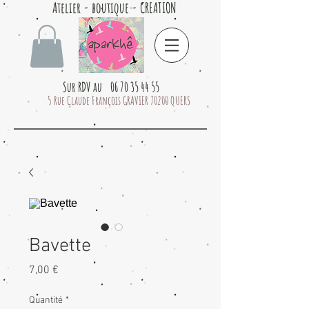
Atelier - boutique - CREATION
Sur RDV au 06 70 35 44 55
5 Rue Claude François GRAVIER 70200 QUERS
Bavette
Prix
7,00 €
Quantité
*