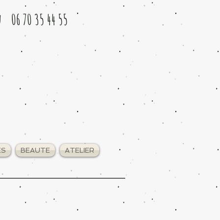
u 06 70 35 44 55
ES
BEAUTE
ATELIER