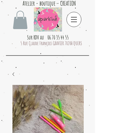
Atelier - boutique - CREATION
Sur RDV au 06 70 35 44 55
5 Rue Claude François GRAVIER 70200 QUERS