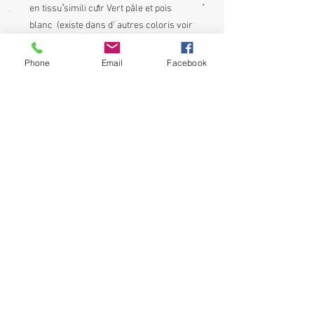
en tissu simili cuir Vert pâle et pois
blanc (existe dans d' autres coloris voir
photos)
Phone
Email
Facebook
Le prix comprend le choix du médaillon
pour un cadeau personnalisé, tel que:
"Super Maman" "Merci Maîtresse" "Merci
ATSEM"
N'hésitez pas à me contacter en
m'envoyant un message je vous
montrerai les médaillons possible en
fonction de votre demande...
"Super Témoin" "Mamie qui déchire"
"Marraine d'amour et beaucoup d'autres