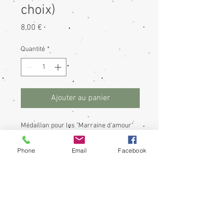
choix)
Prix
8,00 €
Quantité
*
Ajouter au panier
Médaillon pour les "Marraine d'amour"
*Marraine d'amour"
Phone
Email
Facebook
Médaillon en Epoxy et résine diamètre
25mm.
D'autres modeles possible n'hésitez pas