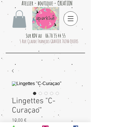
Atelier - boutique - CREATION
Sur RDV au 06 70 35 44 55
5 Rue Claude François GRAVIER 70200 QUERS
Lingettes "C-
Curaçao"
Prix
10,00 €