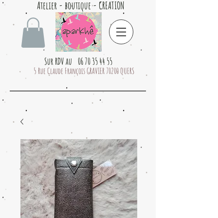
Atelier - boutique - CREATION
Sur RDV au 06 70 35 44 55
5 Rue Claude François GRAVIER 70200 QUERS