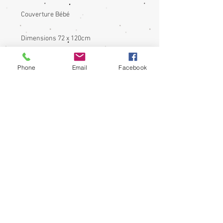
Couverture Bébé
Dimensions 72 x 120cm
Confectionner dans des coton et
doublure "doudou" (minky ou doudou)
Phone
Email
Facebook
Le dessus de la couverture peut avoir
des decoupes de différents tissus avec
des applicationas animaux,formes
étoiles,coeurs.
Elle peut être personnalisée ou non avec
le prénom soit brodé ou écrit au ruban.
Vous pouvez proposer des couleurs et
tissus ou d'autres formes ou animaux...
N'hésitez pas à me contacter si vous
avez d'autres questions.