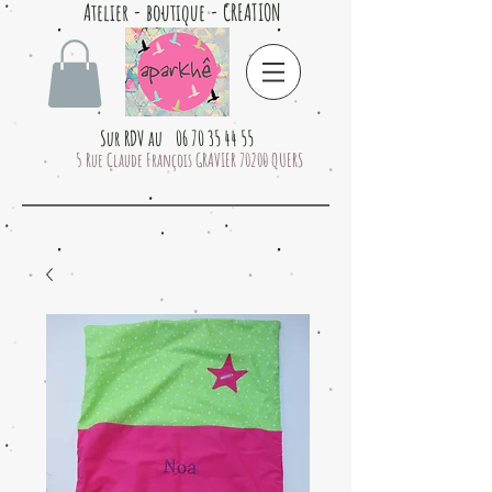
Atelier - boutique - CREATION
Sur RDV au 06 70 35 44 55
5 Rue Claude François GRAVIER 70200 QUERS