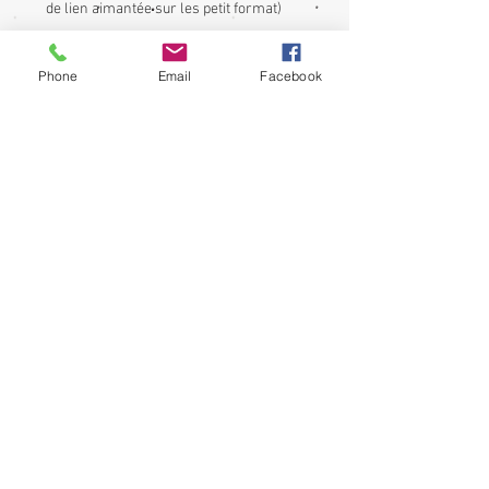
de lien aimantée sur les petit format)
Réalisé pour une dimension 10x15cm
Phone
Email
Facebook
(taille standard.)
Confectionné dan sun simili cuir Bleu
Marine écaille
Il a une poche sur la partie interieure
Il se ferme par une languette et un
aimant.
possible sans agenda au prix de 23€ (me
contacter)
Fabriqué dans l'atelier Aparkhê -Made in
France