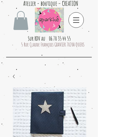
Atelier - boutique - CREATION
Sur RDV au 06 70 35 44 55
5 Rue Claude François GRAVIER 70200 QUERS